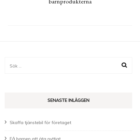
barnprodukterna
Sök
efter:
SENASTE INLÄGGEN
Skaffa tjänstebil för företaget
Få barnen att äta nyttigt