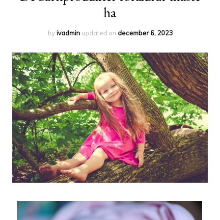
ha
by
ivadmin
updated on
december 6, 2023