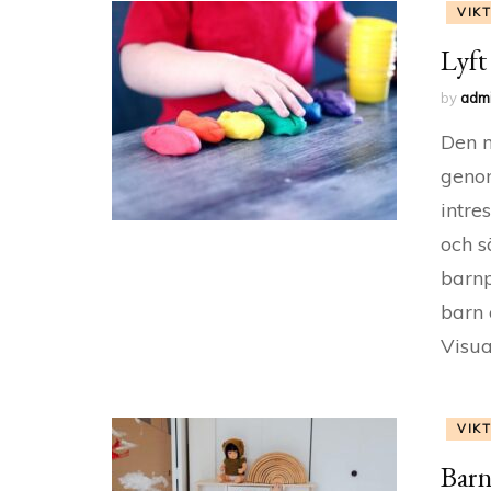
VIK
Lyft
by
adm
Den n
genom
intre
och s
barnp
barn 
Visua
VIK
Barn