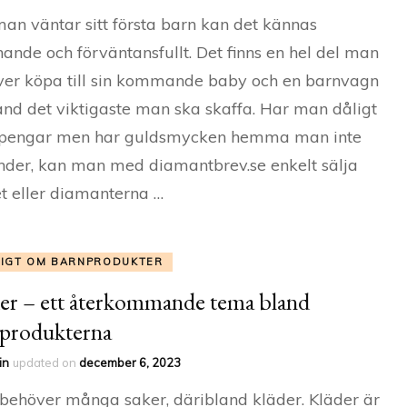
an väntar sitt första barn kan det kännas
ande och förväntansfullt. Det finns en hel del man
er köpa till sin kommande baby och en barnvagn
and det viktigaste man ska skaffa. Har man dåligt
pengar men har guldsmycken hemma man inte
der, kan man med diamantbrev.se enkelt sälja
t eller diamanterna …
TIGT OM BARNPRODUKTER
er – ett återkommande tema bland
produkterna
in
updated on
december 6, 2023
behöver många saker, däribland kläder. Kläder är