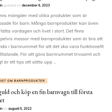
in
updated on
december 6, 2023
inns mängder med olika produkter som är
sade för barn. Många barnprodukter kan även
lätta vardagen och livet i stort. Det finns
elvis massor med barnprodukter som är bra att
da i barnrummet för att det ska vara funktionellt
illtalande. För att göra barnrummet trivsamt och
t är ett tips att sätta upp …
TIGT OM BARNPRODUKTER
 guld och köp en fin barnvagn till första
et
in
on
augusti 5, 2022