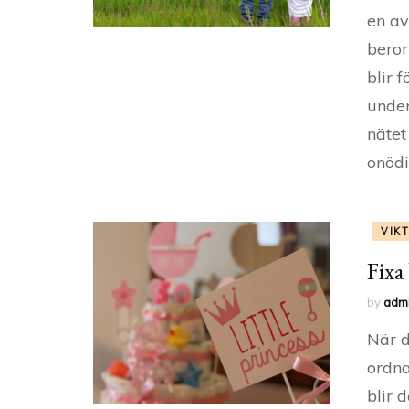
en av
beror
blir 
under
nätet
onödi
VIK
Fixa
by
adm
När d
ordna
blir 