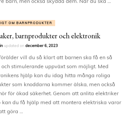
e barn, men också skydda dem. När du ska …
TIGT OM BARNPRODUKTER
aker, barnprodukter och elektronik
in
updated on
december 6, 2023
örälder vill du så klart att barnen ska få en så
 och stimulerande uppväxt som möjligt. Med
ronikens hjälp kan du idag hitta många roliga
ukter som knoddarna kommer älska, men också
ehör för ökad säkerhet. Genom att anlita elektriker
 kan du få hjälp med att montera elektriska varor
 att göra …