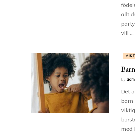
födel
allt 
party
vill …
VIK
Barn
by
adm
Det ä
barn 
vikti
borst
med b