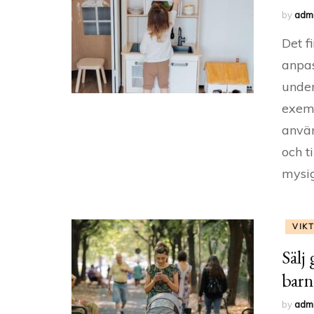
by
adm
Det f
anpas
under
exemp
använ
och t
mysig
VIK
Sälj
barn
by
adm