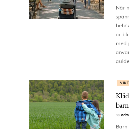
När m
spänn
behöv
är bl
med 
använ
gulde
VIK
Kläd
barn
by
adm
Barn 