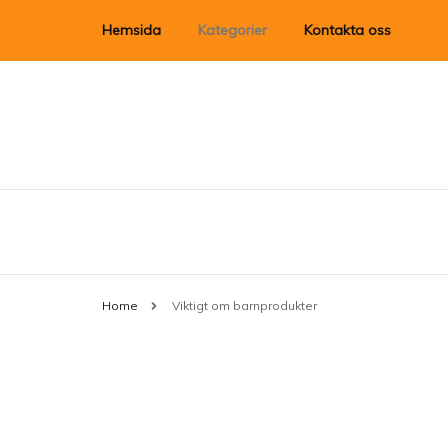
Hemsida
Kategorier
Kontakta oss
Alla barnprodukter
Allt om kläder till barn!
Viktigt om barnprodukter
bobgear.se
Home
Viktigt om barnprodukter