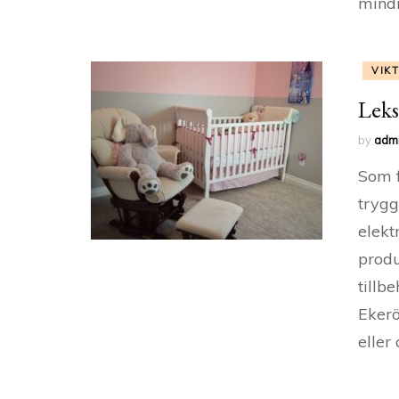
mindr
VIK
Leks
by
adm
Som f
trygg
elekt
prod
tillb
Ekerö
eller