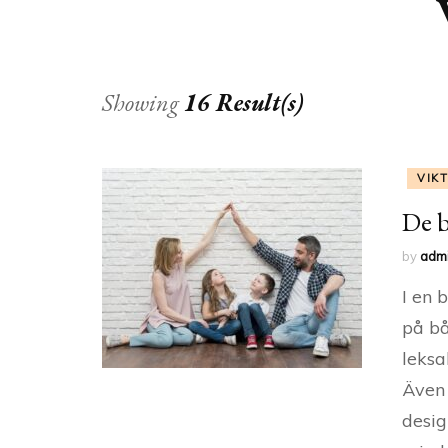
Showing
16 Result(s)
VIK
De b
by
adm
I en 
på bå
leksa
Även 
desig